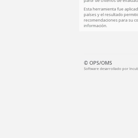
partir de criterios de evaluac
Esta herramienta fue aplicad
países y el resultado permiti
recomendaciones para su con
información.
© OPS/OMS
Software desarrollado por Incubo