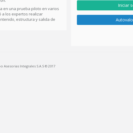
ión.
a en una prueba piloto en varios
ó a los expertos realizar
tenido, estructura y salida de
Autovalo
 Asesorias Integrales S.A.S © 2017