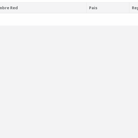
mbre Red
Pais
Re